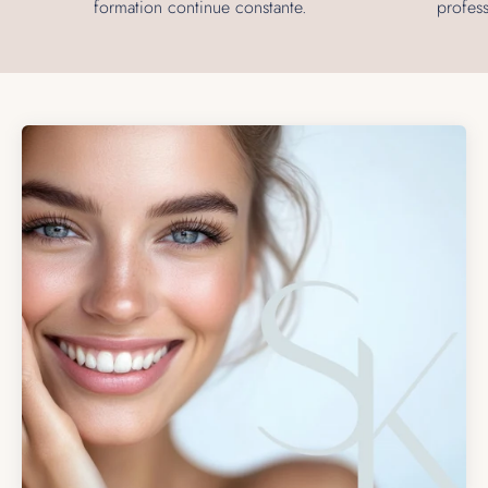
formation continue constante.
profes