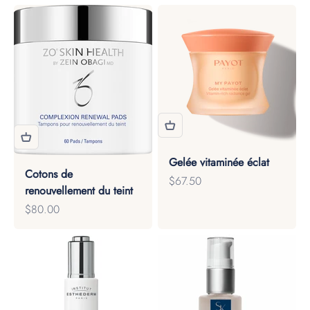
Gelée vitaminée éclat
Cotons de
Prix de vente
$67.50
renouvellement du teint
Prix de vente
$80.00